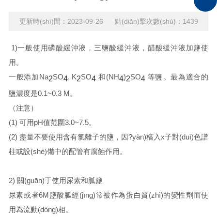
更新時(shí)間：2023-09-26 點(diǎn)擊次數(shù)：1439
1)一般使用磷酸緩沖液，三鹽酸緩沖液，醋酸緩沖液加鹽使
用。
一般添加Na
SO
, K
SO
和(NH
)
SO
等鹽。最為適合的
2
4
2
4
4
2
4
鹽濃度是0.1~0.3 M。
（注意）
(1) 可用pH值范圍3.0~7.5。
(2) 盡量不要使用含有氯離子的鹽，因?yàn)槁入x子對(duì)色譜
柱或設(shè)備中的配管有腐蝕作用。
2) 關(guān)于使用尿素和胍鹽
尿素或者6M鹽酸胍經(jīng)常被作為蛋白質(zhì)的變性劑而使
用為流動(dòng)相。